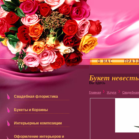
О НАС
ПРАЗ
Букет невесты
Вы здесь
Главная
Услуги
Свадебная
Свадебная флористика
Букеты и Корзины
Интерьерные композиции
Оформление интерьеров и